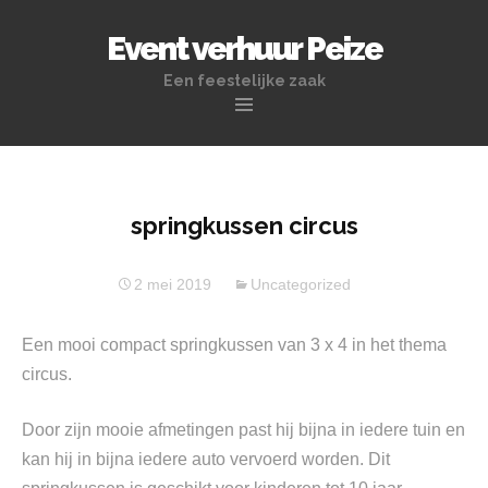
Event verhuur Peize
Een feestelijke zaak
Naar
de
inhoud
springen
springkussen circus
2 mei 2019
Uncategorized
Een mooi compact springkussen van 3 x 4 in het thema
circus.
Door zijn mooie afmetingen past hij bijna in iedere tuin en
kan hij in bijna iedere auto vervoerd worden. Dit