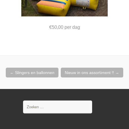
€50,00 per dag
Berichtnavigatie
←
Slingers en ballonnen
Nieuw in ons assortiment !!
→
Zoeken
naar: