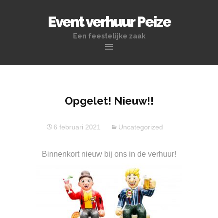
Event verhuur Peize
Een feestelijke zaak
Naar
de
inhoud
springen
Opgelet! Nieuw!!
6 februari 2021
Uncategorized
Binnenkort nieuw bij ons in de verhuur!