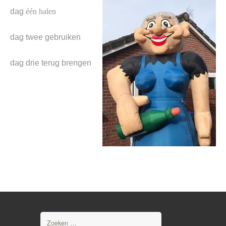
dag
é
én halen
dag twee gebruiken
dag drie terug brengen
Zoeken