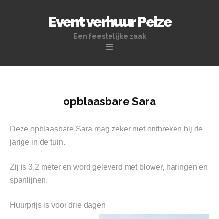
Event verhuur Peize
Een feestelijke zaak
Naar
de
inhoud
springen
opblaasbare Sara
Deze opblaasbare Sara mag zeker niet ontbreken bij de
jarige in de tuin.
Zij is 3,2 meter en word geleverd met blower, haringen en
spanlijnen.
Huurprijs is voor drie dagen